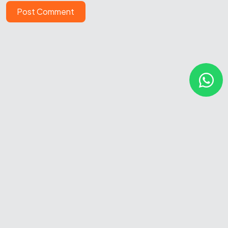
Post Comment
2mil&26 - Peppers // Agência Estratégica Criativa.
Todos
os direitos reservados pra nós que queremos um mundo com
menos pera aí, mais bora lá.