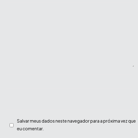
Tem um projeto em
mente ou precisa
reposicionar sua marca?
Salvar meus dados neste navegador para a próxima vez que
Bora conversar
eu comentar.